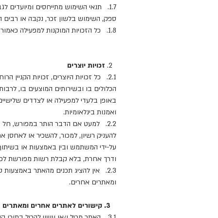
1.7. תנאי השימוש מתייחסים ומיועדים 
ספק, השימוש בלשון זכר, נקבה או רבים הנ
1.8. כל הזכויות המוקנות למפעילה כאמור בתנאי השימוש הנן בנוסף לכל זכות העומדת למפעילה על-פי כל דין.
2.
זכויות יוצרים
2.1. כל זכויות היוצרים, זכויות הקניין ה
הכלולים בו ובשירותים המוצעים בו, לרבות (
באופן בלעדי למפעילה או לצדדים שלישיים 
ואמנות בינלאומיות.
2.2. למעט אם הדבר הותר במפורש, חל אי
להעניק רשיון, למכור, להשכיר או לאחסן א
על-ידי המשתמש ובין באמצעות או בשיתוף צ
ודרך אחרת, בלא קבלת רשות מפורשת לכך
ומאתרים אחרים.
3. קישורים לאתרים אחרים ומאתרים אחרים