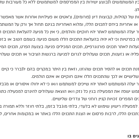
לבין המשתמשים תבוצע ישירות בין המפרסמים למשתמשים ללא כל מעורבות של 
ן.
לות של קהילות, קבוצות דיון (פורומים), צ'אטים או פעילויות אחרות אשר מאפ
או אחריות ביחס לתכנים הללו, ומלוא האחריות בגינם תחול אך ורק על המשת
 יעלה המשתמש לאתר יהיו חוקיים והולמים, כי אין כל מניעה להעלאת התכנים הל
ה בפרטיות וכי לא יהיה בהעלאת התכנים הללו משום פגיעה בשמם הטוב או בזכוי
עלות לאתר תכנים פורנוגרפיים, תכנים המכילים פגיעה בצנעת הפרט, תכנים המ
, הפליה או גזענות, תכנים שעלולים לגרום לפגיעה ברגשות הציבור או תכנים שע
זנת תכנים או להסיר תכנים שהוזנו, וזאת בין היתר במקרים בהם יתברר כי קיים 
ישיים או לכך שהתכנים הללו אינם חוקיים או אינם הולמים.
 יעלה המשתמש לאתר יהיו שייכים למשתמש ו/או כי לא יחולו איסורים או מגבלו
שתמש ישפה את המפעילה בגין כל נזק ו/או הוצאה שעלולים להיגרם למפעילה כת
מפרים זכויות קניין רוחני של צדדים שלישיים.
 רישיון שימוש לא בלעדי, בלתי מוגבל בזמן, בלתי חוזר וללא תמורה ב
תכנים הללו, לרבות פרסום או הצגת התכנים הללו באתר או במקומות אחרים