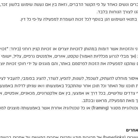
לגברים ונשים כאחד על פי הקשר הדברים, וזאת בין אם נעשה שימוש בלשון זכר,
ו לצורך הנוחות בלבד.
רוחני והזכויות אשר דומות במהותן לזכויות יוצרים או זכויות קניין רוחני (ביחד: "זכ
אך מבלי לגרוע מכלליות האמור) טקסט, איורים, אלמנטים גרפיים, צליל, יישומי ת
שהקנו למפעילה את הזכות לפרסמם באתר, והם מוגנים על ידי חוקי זכויות יוצ
סור מוחלט להעתיק, לשכפל, לשנות, להפיץ, לשדר, להציג בפומבי, להעביר לציבו
ת תוכנו של האתר וכל תוכן אחר שהתקבל באמצעותו ו/או שניתן לדלות באמצעותו
דדים שלישיים, בכל דרך או אמצעי, בין אם אלקטרוניים, מכאניים, אופטיים, א
 מאת המפעילה, מראש ובכתב.
2.3. אין להציג תכנים מהאתר באמצעות טכנולוגיית מסגור (framing) או כל טכנולוגיה אחר
3.1. האתר מכיל ו/או עשוי להכיל בתוכו קישורים (hyperlinks) אל מקורות מידע ותכנים אחרים 