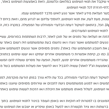
 שיקבל את תנאי השימוש במלואם וכלשונם, וזאת באמצעות השימוש באתר, ו/או
י-חוזרת לכל תנאיי השימוש.
שנות, מעת לעת, את תנאי השימוש, להוסיף עליהם או לגרוע מהם, וזאת ביחס לאת
(Features) או ליישומים שלו (Applications). הכל, בהתאם לשיקול דעתה הבלעדי והמוחלט של המפעילה. 
תנאי השימוש המעודכנים.
כי הזנה או העלאה של נתונים או של תוכן לאתר, לרבות השתתפות בפורומים, עשי
 נוגעים למשתמש ואשר נוצרו ו/או נחשפו בעת שהמשתמש היה רשום באתר עשו
את חשבון המשתמש שלו באתר). נתונים מסוימים אשר נוגעים למשתמש אינם נ
ו כן, קיימת אפשרות כי משתמשים אחרים יעתיקו ו/או יעשו שימוש בנתונים 
מחדל שהגדירו משתמשים אחרים ימנעו, למשל, הופעה של מסרים ששלח להם ה
ה באמצעות הנ"ל לאתר) עשויה להגביל ו/או לחשוף את פעולות המשתמש בשל מדי
ם לשיקול דעתה הבלעדי והמוחלט, בכל עת וללא צורך במתן הודעה מוקדמת, ל
שים ו/או למנוע ממשתמשים גישה לתכנים או שירותים מסוימים שיוצגו באתר. 
 השימוש, לשלול מאותו משתמש את היכולת ו/או הזכות לעשות שימוש באתר א
 המוצגים בו למטרות לא חוקיות ו/או באופן העומד בניגוד לתנאי השימוש. בתוך
, ברשתות ו/או ציוד תקשורת ו/או לפעול באופן שיפריע או ישבש את השימוש