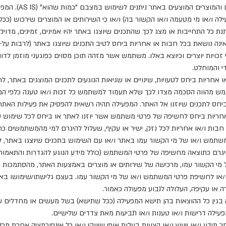
5.1. התכנים המוצגים
ילה ו/או מי מטעמה ו/או הקשור בה) ו/או כי השירותים או המוצרים שירכוש 
ותנת כל התחייבות או מצג לכך שהתכנים שיוצגו באתר יהיו אמינים, זמינים, מדויקי
 אינה נושאת בכל חבות או אחריות ביחס לטיב התכנים שיוצגו באתר (לרבות על
רי זכויות יוצרים וכיוצא באלו. משתמש אשר מזהה תוכן מסוים כפוגעני מוזמן ל
י והמוחלט.
 אחריות ביחס לטעויות, שינויים או שגיאות הנוגעים לתכנים המוצגים באתר, לרב
 מהווה הסכמה מצדו לכך שלא תעמוד למשתמש כל זכות ו/או טענה כלפי המפ
 ביחס לתכנים שיוזנו אל האתר. המפעילה תהיה רשאית להפסיק את פעילות האת
 חבות ו/או אחריות לכל נזק, ישיר או עקיף, שעלול להיגרם למי מהמשתמשים כ
משתמש ו/או של מי הקשור עמו באתר ו/או עם השימוש בתכנים שיוצגו באתר, לר
להיגרם כתוצאה מחשיפה של פרטי המשתמש (כולל מידע הנוגע להגדרות והתאמ
של מי הקשור עמו, מרכישה של שירותים או מוצרים באמצעות האתר, מהסתמכות 
 ו/או לחשיפת פרטי המשתמש ו/או של מי הקשור עמו. בעצם גלישתו/שימושו ב
ה או עקיפה, העלולה לנבוע מפעולה כאמור.
ה בגין כל ההוצאות בהן תישא המפעילה (ככל שתישא) בשל מעשים או מחדלי
המפעילה דרישות ו/או טענות ו/או תביעות מאת צדדים שלישיים.
מידע ו/או ייעוץ ו/או הצעות בעלות אופי שיווקי ו/או כל אינפורמציה אחרת מכ