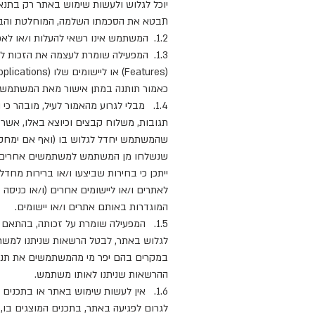
יוכל לגלוש ולעשות שימוש באתר רק בתנאי
תבטא את הסכמתו השלמה, המוחלטת והבלת
1.2. המשתמש אינו רשאי להעלות ו/או לאפשר העלאת מידע לאתר אשר נוגע לאיש מלבד למשתמש עצמו.
1.3. המפעילה שומרת לעצמה את הזכות ל
כאמור תותנה במתן אישור מאת המשתמש ל
1.4. מבלי לגרוע מהאמור לעיל, מובהר 
תגובות, משלוח קבצים וכיוצא באלו, אשר
שהמשתמש יחדל לגלוש בו (ואף אם ימחק 
שנשלחו מן המשתמש למשתמשים אחרים). כמ
ייתכן כי בחירות שביצעו ו/או ברירות 
לאתרים ו/או ליישומים אחרים (ו/או כניס
המוגדרות באותם אתרים ו/או יישומים.
1.5. המפעילה שומרת על זכותה, בהתא
לגלוש באתר, לבטל הרשאות שניתנו למשתמ
במקרים בהם יפר מי מהמשתמשים את תנאי
ההרשאות שניתנו לאותו משתמש.
1.6. אין לעשות שימוש באתר או בתכנים
לגרום לפגיעה באתר, בתכנים המוצגים בו