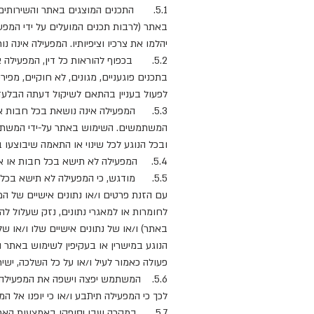
באתר (לרבות תכנים המועלים על ידי המפע
יהלמו את צרכיו וציפיותיו. המפעילה אינה נ
5.2. בכפוף להוראות כל דין, המפעילה
בתכנים פוגעניים, מגונים, לא חוקיים, מפי
לפעול בעניין בהתאם לשיקול דעתה הבלעד
5.3. המפעילה אינה נושאת בכל חבות או
המשתמשים. השימוש באתר על-ידי המשתמש
ובכל הנוגע לכל שינוי או התאמה שיבוצעו
5.4. המפעילה לא תישא בכל חבות או אחריות ביחס לחשיפה של פרטי משתמש אשר יוזנו לאתר או ביחס לכל שימוש שייעשה בפרטי המשתמש.
5.5. מודגש, כי המפעילה לא תישא בכל
עם הזנת פרטים ו/או נתונים אישיים של ה
לחומרות או למאגרי נתונים, נזק שעלול 
באתר) ו/או של נתונים אישיים שלו ו/או 
הנוגע במישרין או בעקיפין לשימוש באתר
פעולה כאמור לעיל ו/או על כל השלכה, ישיר
5.6. המשתמש יפצה וישפה את המפעיל
לכך כי המפעילה תיתבע ו/או כי יופנו אל 
5.7. במקרה שבו יסופקו באמצעות האתר 