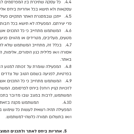
4.4. כל עסקה שתיכרת בין המפרסמים 
עסקאות ולא תישא בכל אחריות ביחס אליה
4.5. ייתכן שבמסגרת האתר תתקיים פעי
פרי יצירתם. המפעילה לא תישא בכל חבות 
4.6. המשתמש מתחייב כי כל התכנים אשר
מטעים, מעליבים, מטרידים או מהווים פגיע
4.7. בכלל זה, מתחייב המשתמש שלא לה
אסורה ו/או פלילית כגון הימורים, אלימות
באתר.
4.8. המפעילה שומרת על זכותה למנוע ה
בפרטיות, לפגיעה בשמם הטוב של צדדים של
4.9. המשתמש מתחייב כי כל התכנים אשר
לזכויות קניין רוחני) ביחס לפרסומם. המ
המשתמש, לרבות במצב שבו מדובר בתכנים ה
4.10. המשתמש מקנה בזאת למפעילה
המפעילה תהיה רשאית לעשות כל שימוש ב
ו/או בתשלום תמורה כלשהי למשתמש.
5. אחריות ביחס לאתר ולתכנים המוצגים בו