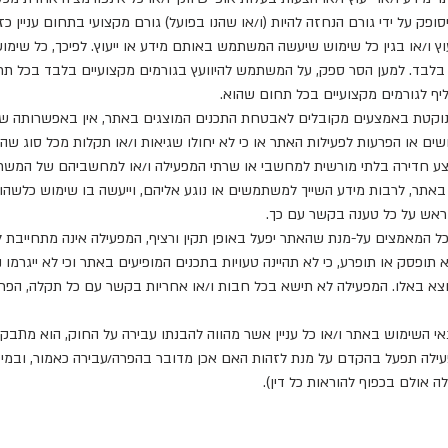
סופק על ידי גורם הנחזה להיות (ו/או שהנו בפועל) גורם מקצועי בתחום עניין 
עוץ ו/או בגין כל שימוש שיעשה המשתמש באותם מידע או ייעוץ. לפיכך, כל שימ
בלבד. למען הסר ספק, על המשתמש להיוועץ בגורמים מקצועיים בלבד בכל תחום 
ליף לגורמים מקצועיים בכל תחום שהוא.
ה נוקטת באמצעים מקובלים לאבטחת התכנים המוצגים באתר, אין באפשרותה של 
ים או הפרעות לפעילות האתר או כי לא יחולו שגיאות ו/או תקלות מכל סוג שה
צע חדירה בלתי מורשית למחשבי או שרתי המפעילה ו/או למחשביהם של המשת
באתר, לרבות מידע השייך למשתמשים או נוגע אליהם, וייעשה בו שימוש כלשהו
ראש על כל טענה בקשר עם כך.
בכל המאמצים על-מנת שהאתר יפעל באופן תקין ורציף, המפעילה אינה מתחייבת 
ופסק או תופרע, כי לא תהיינה טעויות בתכנים המופיעים באתר וכי לא ייגרמו
וצא באלו. המפעילה לא תישא בכל חבות ו/או אחריות בקשר עם כל תקלה, הפ
י השימוש באתר ו/או כל עניין אשר מהווה להבנתו עבירה על החוק, הוא מתבקש
55, הרצליה, מיקוד 4615401, והמפעילה תפעל בהקדם על מנת לזהות האם אכן מדובר בהפרה/עבירה 
 אולם בכפוף להוראות כל דין).