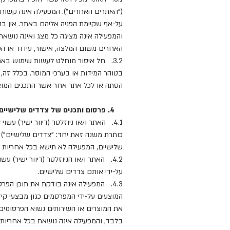
("האתרים האחרים"). המפעילה אינה קשו
על-אף שקיימת הפניה אליהם באתר. אין ב
והמפעילה אינה מציגה כל מצג ואינה נושאת
האחרים משום המלצה, אישור, עידוד או ה
3.2. חל איסור מוחלט לעשות שימוש באת
בטוהר המידות או בערכי המוסר. בכלל זה,
הסתה או לכל אתר אחר אשר התכנים המוצג
4. פרסום ותכנים של צדדים שלישיים; פרסום ותכנים של המשתמשים
4.1. האתר ו/או ניוזלטר (דיוור ישיר)
כותרת משנה זאת יחד: "צדדים שלישיים") 
שלישיים, המפעילה לא תישא בכל אחריות ל
4.2. האתר ו/או הניוזלטר (דיוור ישיר)
על-ידי אותם צדדים שלישיים.
4.3. המפעילה אינה בודקת את תוכן הפ
המוצעים על-ידי המפרסמים כגון מבצעי קי
את המוצרים או השירותים נשוא הפרסומים
בלבד, והמפעילה אינה נושאת בכל אחריות א