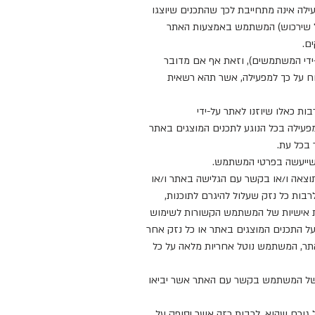
 באתר והשירותים והמוצרים המוצעים באתר ניתנים לשימוש במצבם "כמות שהוא" (AS IS). המפעילה אינה מתחייבת לכך שהתכנים שיוצגו
(ככל שירכוש) המשתמש באמצעות האתר
ם.
-ידי המשתמשים), וזאת אף אם מדובר
דווח על כך למפעילה, אשר תהא רשאית
ות כאלו שיוזנו לאתר על-ידי
עילה בכל הנוגע לתכנים המוצגים באתר
ר בכל עת.
תוצאה ו/או בקשר עם הגלישה באתר ו/או
בות כל נזק שעלול להיגרם לתוכנות,
ות אישיות של המשתמש הקשורות לשימוש
על התכנים המוצגים באתר או כל נזק אחר
אתר, המשתמש נוטל אחריות מלאה על כל
ם של המשתמש בקשר עם האתר אשר יביאו
ל גורם שהוא, לרבות כזה אשר יסופק על