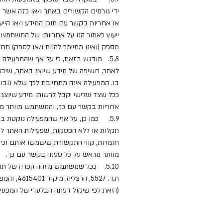
ידי גורמים הקשורים באתר ו/או כזה אשר י
או אחריות בקשר עם תוכן המידע ו/או היי
ייעוץ כאמור הנו על אחריותו של המשתמש 
מספק (ואינו מתיימר להוות ו/או לספק) תח
5.8. מודגש בזאת, כי על-אף שהמפעיל
לאתר, חשיפה של מידע שיוצג באתר, שיבוש
בו. המפעילה אינה מתחייבת לכך שלא תבו
ככל שצד שלישי יקבל לרשותו מידע שיוצג 
אחריות בקשר עם כך, והמשתמש מוותר מ
5.9. כמו כן, על אף שהמפעילה נוקטת 
תקלות או ללא הפסקות, שפעילות האתר לא ת
חומרות, קווי התקשורת שישמשו אותם וכי
מוותר מראש על כל טענה בקשר עם כך.
5.10. ככל שמשתמש מזהה הפרה של תנא
ת.ד. 27
(וזאת לפי שיקול דעתה הבלעדי של המפעילה