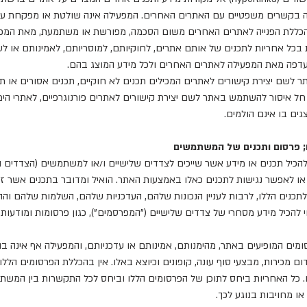
רה בקשרים משפטיים עם האתרים האחרים. המפעילה אינה שולטת או מפקחת 
הכללת הפנייה לאתרים האחרים משום הסכמה, מפורשת או משתמעת, מאת המפע
 בכל אחריות לתכנים של אותם אתרים, לחוקיותם, למוסריותם, לאמינותם או לע
עדפה מאת המפעילה לאתרים האחרים ולכל מידע המוצג בהם.
ר לשם יצירת קישורים לאתרים המכילים תכנים לא חוקיים, תכנים אסורים או ת
 חל איסור להשתמש באתר לשם יצירת קישורים לאתרים פורנוגרפיים, לאתרי הימ
ים בו אינם הולמים.
 עשוי להכיל תכנים או מידע אשר שייכים לצדדים שלישיים ו/או למשתמשים (הצדד
או לאפשר נגישות לתכנים כאלו באמצעות האתר. הואיל ומדובר בתכנים אשר זכוי
תכנים הללו, לרבות לעניין הנכונות שלהם, העדכניות שלהם, השלמות שלהם ו
 עשוי להכיל מידע מסחרי של צדדים שלישיים ("המפרסמים"), כגון פרסומות ומודעו
רסומים המופיעים באתר, מהימנותם, אמינותם או עדכניותם, והמפעילה אף אינה 
דום מכירות, מבצעי סוף עונה, קופונים וכיוצא באלו. אין בהכללת הפרסומים ה
. כל האחריות ביחס לתוכן של הפרסומים הללו וביחס לכל התקשרות בין המש
ו מחויבות בנוגע לכך.