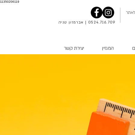
11350206119
אתר
0524.716.709 | אברמזון טניה
ם
המגזין
יצירת קשר